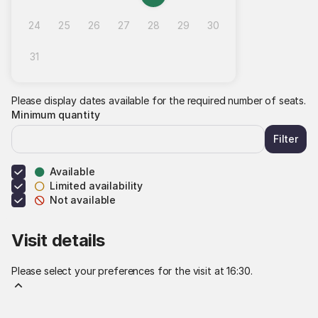
Inactive
Inactive
Inactive
Inactive
Available
selected
Inactive
Inactive
tickets
day
24
25
26
27
28
29
30
Inactive
Inactive
Inactive
Inactive
Inactive
Inactive
Inactive
31
Inactive
Please display dates available for the required number of seats.
Minimum quantity
Filter
Available
Limited availability
Not available
Visit details
Please select your preferences for the visit at 16:30.