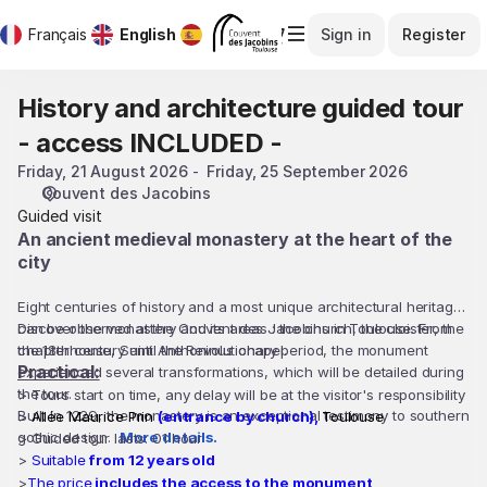
Date
Dialog
Français
Current
English
Español
Sign in
Register
selection
Language
[Couvent
des
History and architecture guided tour
History
Jacobins
and
|
- access INCLUDED -
architecture
21.08.2026
Friday, 21 August 2026
Friday, 25 September 2026
guided
-
Couvent des Jacobins
tour
16:30
Guided visit
-
|
An ancient medieval monastery at the heart of the
access
History
city
INCLUDED
and
-
architecture
Eight centuries of history and a most unique architectural heritage
guided
can be observed at the Couvent des Jacobins in Toulouse. From
Discover the monastery and its areas : the church, the cloister, the
tour
the 13th century until the Revolutionary period, the monument
chapterhouse, Saint Anthoninus chapel.
-
Practical:
experienced several transformations, which will be detailed during
access
the tour.
> Tours start on time, any delay will be at the visitor's responsibility
Built in 1229, the monastery is an exceptional testimony to southern
>
Allée Maurice Prin
(entrance by church),
Toulouse
INCLUDED
gothic design.
More details.
> Guided tour lasts: 01 hour
-]
>
Suitable
from 12 years old
-
>
The price
includes the access to the monument