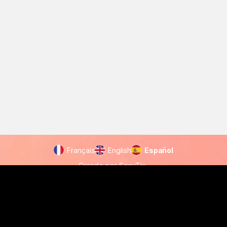
Pie
Français
English
Idioma
Español
de
actual
Creado por SecuTix
página
Site Map
© 2026 SecuTix
billetterie.monuments@culture.toulouse.fr
Condiciones generales
Políticas de privacidad