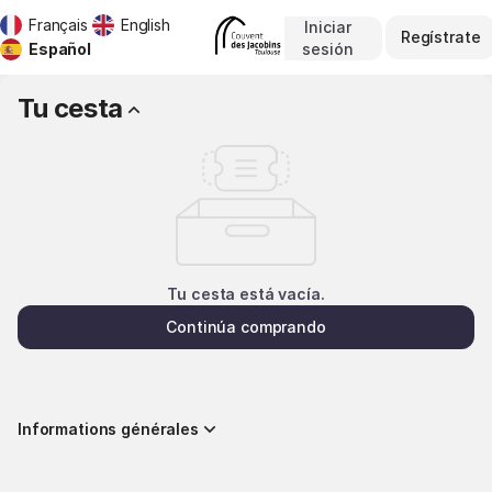
Tu
Français
English
Iniciar
Diálogo
cesta
Regístrate
sesión
Idioma
Español
-
actual
Direction
Tu cesta
Des
Musées
et
Monuments
Tu cesta está vacía.
Continúa comprando
Informations générales