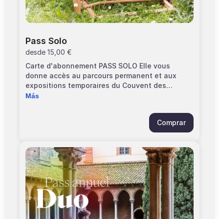
Pass Solo
desde
15,00 €
Carte d'abonnement PASS SOLO Elle vous
donne accès au parcours permanent et aux
expositions temporaires du Couvent des
Jacobins. Elle est strictement personnelle et
Más
valable 1 an à partir de la date d'adhésion.
Conservez bien votre pass pendant toute
Comprar
l'année Pensez à vous munir d'un billet gratuit
"Pass annuel" pour éviter l'attente en caisse.