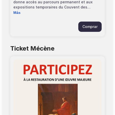
donne accès au parcours permanent et aux
expositions temporaires du Couvent des
Jacobins. Elle est strictement personnelle et
Más
valable 1 an à partir de la date d'adhésion. Le
titulaire peut être accompagné de 6 personnes
Comprar
de son choix. Pensez à vous munir de billets
gratuits "Pass annuel" pour éviter l'attente en
caisse.
Ticket Mécène