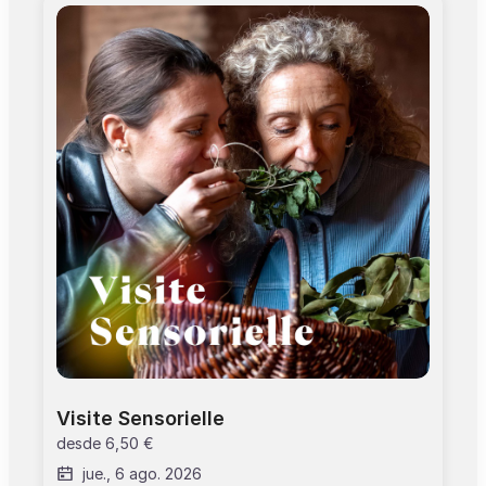
janvier, 01 mai, 25 décembre. >Profitez de la
gratuité d'entrée dans les musées et
monuments de Toulouse et de 15% de remise
dans la boutique avec le Pass Tourisme (limité à
5% en librairie). Pass Toulouse +: afin de valider
ce billet, merci de vous présenter à l’accueil du
site.
Visite Sensorielle
desde
6,50 €
jue., 6 ago. 2026