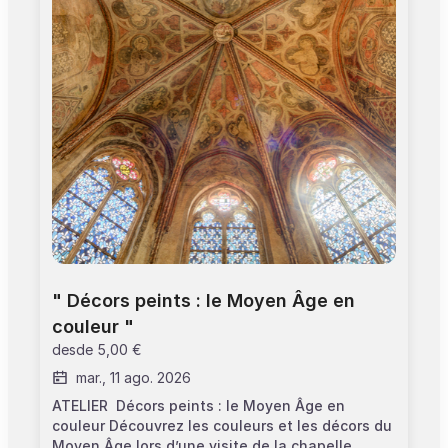
partir de 12 ans >Tarif unique : 60€ >Adaptation
de menu aux régimes végétariens et/ou sans
alcool (à préciser lors de la sélection des
tarifs). Pas de menu enfant prévu.
" Décors peints : le Moyen Âge en 
couleur "
desde
5,00 €
mar., 11 ago. 2026
ATELIER Décors peints : le Moyen Âge en
couleur Découvrez les couleurs et les décors du
Moyen Âge lors d’une visite de la chapelle