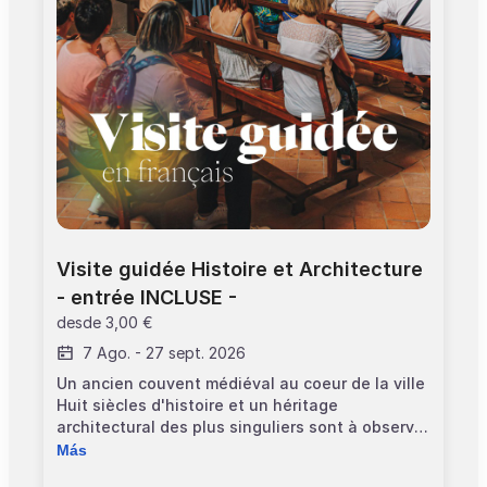
sera de la responsabilité du visiteur.
Visite guidée Histoire et Architecture 
- entrée INCLUSE -
desde
3,00 €
7 Ago.
-
27 sept. 2026
Un ancien couvent médiéval au coeur de la ville
Huit siècles d'histoire et un héritage
architectural des plus singuliers sont à observer
au Couvent des Jacobins de Toulouse. Du 13e
Más
siècle jusqu'à la période révolutionnaire, le