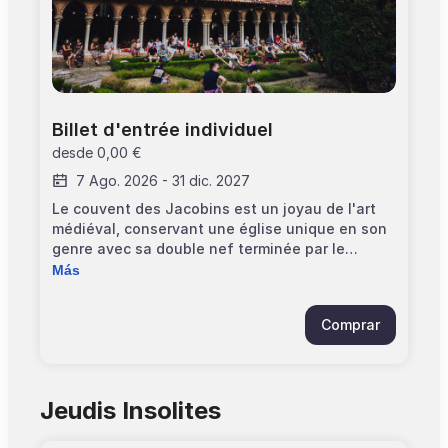
Billet d'entrée individuel
desde
0,00 €
7 Ago. 2026
-
31 dic. 2027
Le couvent des Jacobins est un joyau de l'art
médiéval, conservant une église unique en son
genre avec sa double nef terminée par le
"palmier". A découvrir également, un cloître
Más
calme et élégant, distribuant les lieux de vie
des frères, salle capitulaire. Groupes de plus de
Comprar
10 participants, réservation obligatoire.
Contactez-nous. >Entrée par l'église, allée
Maurice Prin. >Horaires: 10h00 - 18h00, mardi au
dimanche. Le jeudi est dédié aux groupes
Jeudis Insolites
accompagnés, sur réservation. Exception : mardi
03 février de 11h30 à 18h00 Fermeture le 01