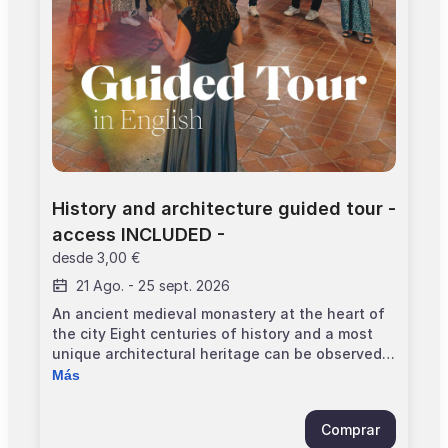
partir de 12 años > El precio incluye la entrada
al monumento
History and architecture guided tour - 
access INCLUDED -
desde
3,00 €
21 Ago.
-
25 sept. 2026
An ancient medieval monastery at the heart of
the city Eight centuries of history and a most
unique architectural heritage can be observed
at the Couvent des Jacobins in Toulouse. From
Más
the 13th century until the Revolutionary period,
the monument experienced several
Comprar
transformations, which will be detailed during