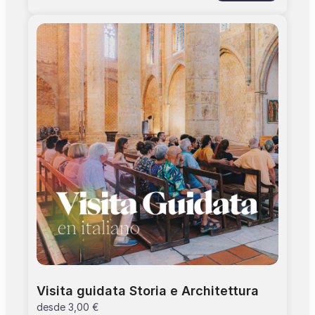
the tour.Built in 1229, the monastery is an
exceptional testimony to southern gothic
design. More details. Discover the monastery
and its areas : the church, the cloister, the
chapterhouse, Saint Anthoninus chapel.
Practical: > Tours start on time, any delay will
be at the visitor's responsibility > Allée Maurice
Prin (entrance by church), Toulouse > Guided
tour lasts: 01 hour > Suitable from 12 years old
>The price includes the access to the
monument
Visita guidata Storia e Architettura
desde
3,00 €