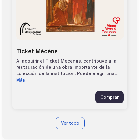
Ticket Mécène
Al adquirir el Ticket Mecenas, contribuye a la
restauración de una obra importante de la
colección de la institución. Puede elegir una
aportación fija de 2 €, 5 € o 10 €, o realizar una
Más
aportación libre. Le informamos de que no se
emitirá ningún certificado fiscal por las
Comprar
donaciones realizadas a través del Ticket
Mecenas. El Ticket Mecenas no constituye una
entrada al museo.
Ver todo