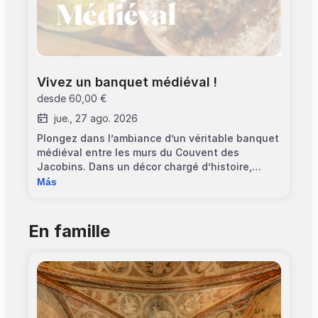
Vivez un banquet médiéval !
desde
60,00 €
jue., 27 ago. 2026
Plongez dans l’ambiance d’un véritable banquet
médiéval entre les murs du Couvent des
Jacobins. Dans un décor chargé d’histoire,
laissez-vous porter par un repas en 5 services,
Más
inspiré de recettes anciennes. Pour les
entremets, des médiateurs culturels enrichiront
vos connaissances sur l’alimentation médiévale
En famille
: pratiques de table, hiérarchie des mets,
usages sociaux… Informations pratiques:
>Consulter le menu du 09 juillet : ici >
Consulter le menu du 27 août : ici >Jauge
limitée à 24 personnes >Horaires : de 19h00 à
23h00/arrivée entre 19h00 et 19h15 >Public : à