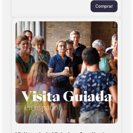
monument a connu plusieurs vies qui vous
Comprar
seront détaillées au cours de la visite. De
l'église à la salle capitulaire, en passant par le
cloître et son jardin, la chapelle Saint-Antonin,
le site ne manquera pas de vous surprendre.
Seul, en famille ou avec des amis, venez
découvrir tous les secrets de ce monument
d'exception. Plus d'informations. Informations
pratiques: > Accès au monument : Allée Maurice
Prin (entrée par l'église) > Jauge limitée à 25
personnes > Durée: 01h00 heure. > Ponctualité
requise. Les visites commencent à l'heure, tout
retard sera de la responsabilité du visiteur. >
Âge minimum : 12 ans > L'entrée au monument
est incluse dans le prix