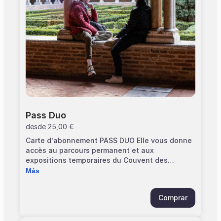
Pass Duo
desde
25,00 €
Carte d'abonnement PASS DUO Elle vous donne
accès au parcours permanent et aux
expositions temporaires du Couvent des
Jacobins. Elle est strictement personnelle et
Más
valable 1 an à partir de la date d'adhésion.
Conservez bien votre pass avec vous. Le
Comprar
titulaire peut être accompagné d'une personne
de son choix. Pensez à vous munir de deux
billets gratuits "Pass annuel" pour éviter