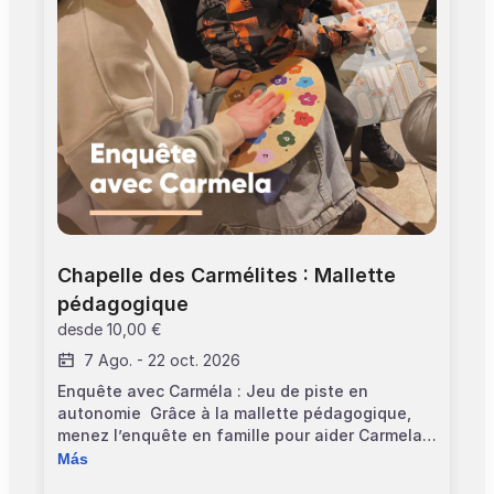
Chapelle des Carmélites : Mallette 
pédagogique
desde
10,00 €
7 Ago.
-
22 oct. 2026
Enquête avec Carméla : Jeu de piste en
autonomie Grâce à la mallette pédagogique,
menez l’enquête en famille pour aider Carmela,
un ange qui rêve de devenir l’ange gardien
Más
officiel de la chapelle. Tout est fourni pour