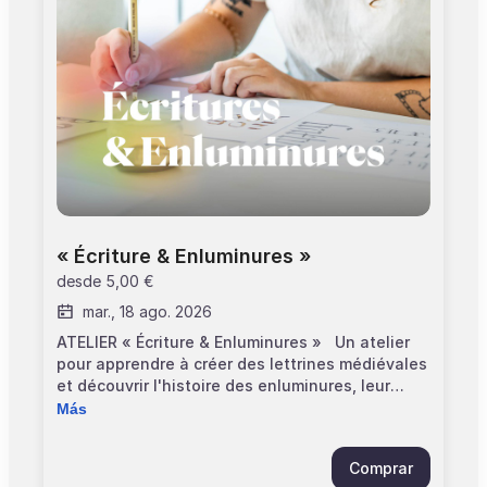
« Écriture & Enluminures »
desde
5,00 €
mar., 18 ago. 2026
ATELIER « Écriture & Enluminures » Un atelier
pour apprendre à créer des lettrines médiévales
et découvrir l'histoire des enluminures, leur
symbolique et les métiers qui gravitaient autour
Más
des manuscrits au Moyen Âge. Plus
d'informations ici. Informations pratiques
Comprar
>Horaires : 10h30 à 12h30 >Durée : 02h00 >Âge