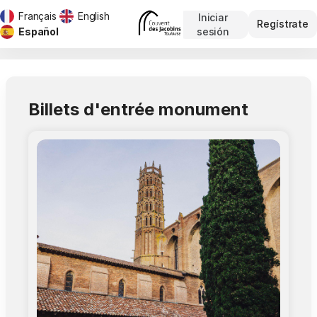
Français
English
Iniciar
Diálogo
Regístrate
sesión
Idioma
Español
actual
Direction
Des
Musées
Billets d'entrée monument
et
Monuments
-
Venta
de
entradas
en
línea