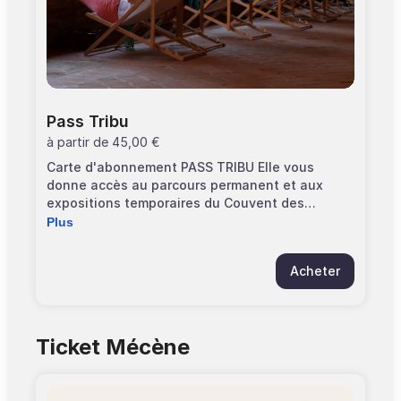
Pass Tribu
à partir de
45,00 €
Carte d'abonnement PASS TRIBU Elle vous
donne accès au parcours permanent et aux
expositions temporaires du Couvent des
Jacobins. Elle est strictement personnelle et
Plus
valable 1 an à partir de la date d'adhésion. Le
titulaire peut être accompagné de 6 personnes
Acheter
de son choix. Pensez à vous munir de billets
gratuits "Pass annuel" pour éviter l'attente en
caisse.
Ticket Mécène