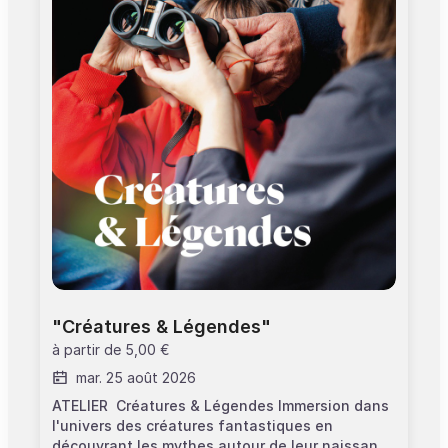
aux fauteils roulants motorisés (pour les
personnes en situation de handicap, merci de
contacter la réservation) >Tarif : cet atelier
inclut les droits d'entrée au monument
"Créatures & Légendes"
à partir de
5,00 €
mar. 25 août 2026
ATELIER Créatures & Légendes Immersion dans
l'univers des créatures fantastiques en
découvrant les mythes autour de leur naissance