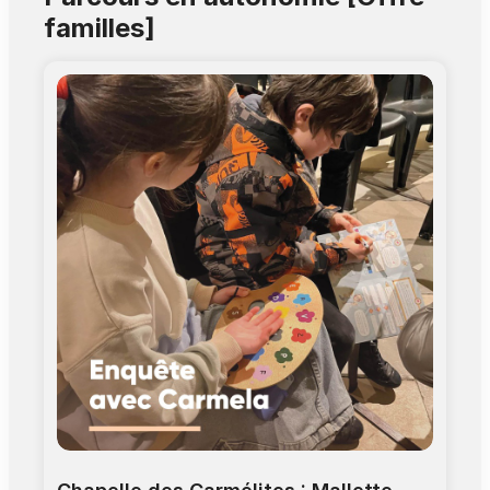
di questo monumento eccezionale.
familles]
Informazioni pratiche : > ingresso : allée
Maurice Prin (entrata dalla chiesa) > fino a 25
persone > durata : 1 ora > le visite partono agli
orari indicati, si raccomanda la massima
puntualità > dai 12 anni > il prezzo include la
visita guidata e l'ingresso al monumento