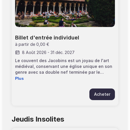
Billet d'entrée individuel
à partir de
0,00 €
8 Août 2026
-
31 déc. 2027
Le couvent des Jacobins est un joyau de l'art
médiéval, conservant une église unique en son
genre avec sa double nef terminée par le
"palmier". A découvrir également, un cloître
Plus
calme et élégant, distribuant les lieux de vie
des frères, salle capitulaire. Groupes de plus de
Acheter
10 participants, réservation obligatoire.
Contactez-nous. >Entrée par l'église, allée
Maurice Prin. >Horaires: 10h00 - 18h00, mardi au
dimanche. Le jeudi est dédié aux groupes
Jeudis Insolites
accompagnés, sur réservation. Exception : mardi
03 février de 11h30 à 18h00 Fermeture le 01