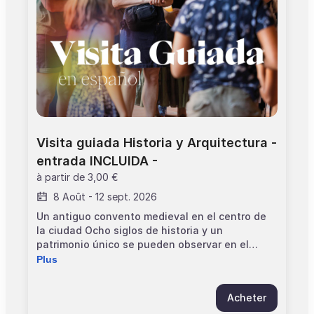
Âge minimum : 12 ans > L'entrée au monument
est incluse dans le prix
Visita guiada Historia y Arquitectura - 
entrada INCLUIDA -
à partir de
3,00 €
8 Août
-
12 sept. 2026
Un antiguo convento medieval en el centro de
la ciudad Ocho siglos de historia y un
patrimonio único se pueden observar en el
Convento de los Jacobinos de Toulouse. Desde
Plus
el siglo XIII hasta la época revolucionaria, el
monumento ha tenido varias vidas. Edificado en
Acheter
1229, constituye un testimonio excepcional del