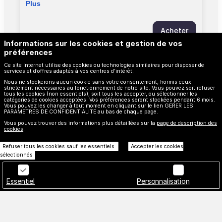
un montant fixe de 2, 5 ou 10 euros soit un
Plus
montant libre. Nous vous alertons sur le fait
qu'aucun reçu fiscal ne sera édité pour ces
Acheter
dons via le ticket mécène. Le ticket mécène ne
fait pas office de billet d'entrée.
Informations sur les cookies et gestion de vos
préférences
Ce site Internet utilise des cookies ou technologies similaires pour disposer de
Tout afficher
services et d’offres adaptés à vos centres d’intérêt.
Nous ne stockerons aucun cookie sans votre consentement, hormis ceux
strictement nécessaires au fonctionnement de notre site. Vous pouvez soit refuser
tous les cookies (non essentiels), soit tous les accepter, ou sélectionner les
catégories de cookies acceptées. Vos préférences seront stockées pendant 6 mois.
Vous pouvez les changer à tout moment en cliquant sur le lien GERER LES
PARAMETRES DE CONFIDENTIALITE au bas de chaque page.
Vous pouvez trouver des informations plus détaillées sur la
page de description des
cookies
.
Refuser tous les cookies sauf les essentiels
Accepter les cookies
sélectionnés
Essentiel
Personnalisation