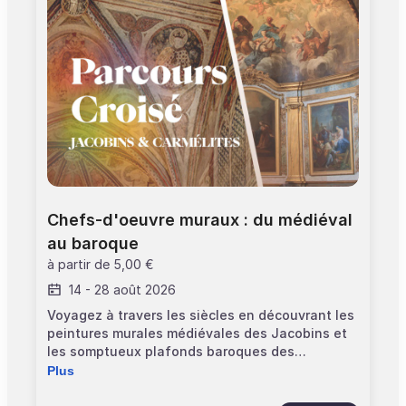
Chefs-d'oeuvre muraux : du médiéval 
au baroque
à partir de
5,00 €
14
-
28 août 2026
Voyagez à travers les siècles en découvrant les
peintures murales médiévales des Jacobins et
les somptueux plafonds baroques des
Carmélites. Deux lieux, deux visions de l’art
Plus
sacré à Toulouse. Informations pratiques : >
Vous commencerez au couvent des Jacobins