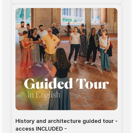
gótico meridional. Esta arquitectura de ladrillo
aplica los principios elaborados para las
catedrales del Reino de Francia. Otros detalles
aquí. Visita del convento y sus espacios:
iglesia, sacristía, claustro, sala capitular, capilla
de San Antonin. Informaciones practicas: > Las
visitas comienzan a la hora, los retrasos seran
la responsabilidad del visitante > Situacion :
Allée Maurice Prin (acceso por la iglesia) > 45
minutos de visita guiada > Edad aconsejada: a
partir de 12 años > El precio incluye la entrada
al monumento
History and architecture guided tour - 
access INCLUDED -