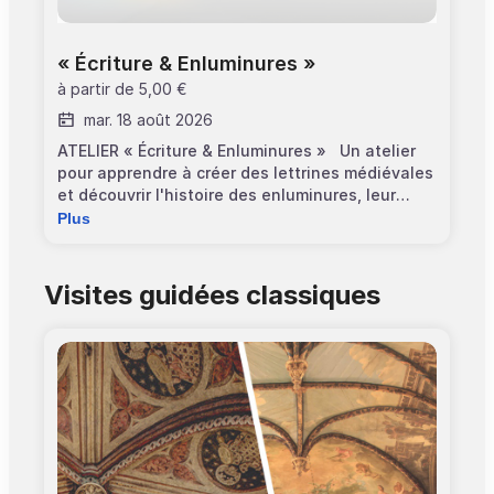
« Écriture & Enluminures »
à partir de
5,00 €
mar. 18 août 2026
ATELIER « Écriture & Enluminures » Un atelier
pour apprendre à créer des lettrines médiévales
et découvrir l'histoire des enluminures, leur
symbolique et les métiers qui gravitaient autour
Plus
des manuscrits au Moyen Âge. Plus
d'informations ici. Informations pratiques
>Horaires : 10h30 à 12h30 >Durée : 02h00 >Âge
Visites guidées classiques
minimum : 8 ans >Capacité max : 16 personnes /
IMPORTANT : 1 adulte accompagnant pour 1 ou
plusieurs enfants >Accessibilité : Non adaptée
aux fauteils roulants motorisés (pour les
personnes en situation de handicap, merci de
contacter la réservation) >Tarif : cet atelier
inclut les droits d'entrée au monument