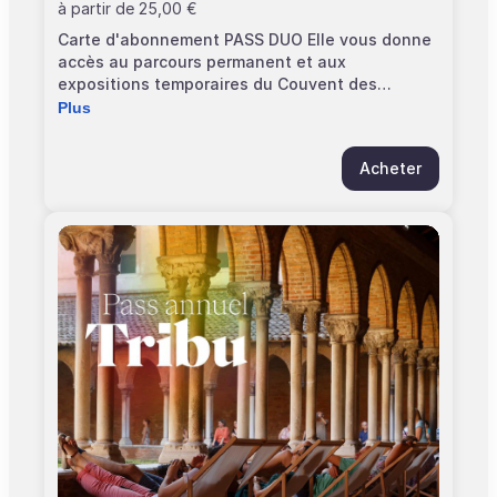
à partir de
25,00 €
Carte d'abonnement PASS DUO Elle vous donne
accès au parcours permanent et aux
expositions temporaires du Couvent des
Jacobins. Elle est strictement personnelle et
Plus
valable 1 an à partir de la date d'adhésion.
Conservez bien votre pass avec vous. Le
Acheter
titulaire peut être accompagné d'une personne
de son choix. Pensez à vous munir de deux
billets gratuits "Pass annuel" pour éviter
l'attente en caisse.