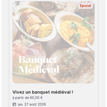
janvier, 01 mai, 25 décembre. >Profitez de la
gratuité d'entrée dans les musées et
Epuisé
monuments de Toulouse et de 15% de remise
dans la boutique avec le Pass Tourisme (limité à
5% en librairie). Pass Toulouse +: afin de valider
ce billet, merci de vous présenter à l’accueil du
site.
Vivez un banquet médiéval !
à partir de
60,00 €
jeu. 27 août 2026