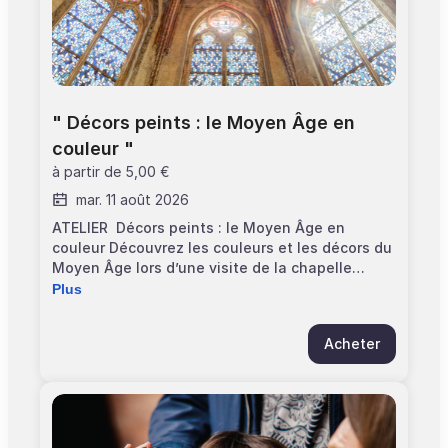
" Décors peints : le Moyen Âge en 
couleur "
à partir de
5,00 €
mar. 11 août 2026
ATELIER Décors peints : le Moyen Âge en
couleur Découvrez les couleurs et les décors du
Moyen Âge lors d’une visite de la chapelle
Saint-Antonin et de son remarquable ensemble
Plus
de peintures médiévales. Participez ensuite à
un atelier créatif pour réaliser votre propre
Acheter
carreau de pavement inspiré des motifs
médiévaux. En détail Informations pratiques
>Horaires : 10h30 à 12h00 >Durée : 01h30 >Âge
minimum : 8 ans >Capacité max : 16 personnes /
IMPORTANT : 1 adulte accompagnant pour 1 ou
plusieurs enfants >Accessibilité : Non adaptée