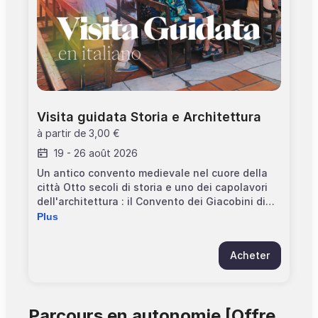
Visita guidata Storia e Architettura
à partir de
3,00 €
19
-
26 août 2026
Un antico convento medievale nel cuore della
città Otto secoli di storia e uno dei capolavori
dell'architettura : il Convento dei Giacobini di
Tolosa. Dal XIII secolo fino alla Rivoluzione
Plus
Francese, il monumento ha conosciuto
molteplici vite che vi saranno raccontate
Acheter
durante la visita; dalla chiesa, alla sala
capitolare, passando per il chiostro, il suo
giardino e la cappella di Sant'Antonino, il
convento vi sorprenderà. Da soli, in famiglia o
Parcours en autonomie [Offre
con amici, venite alla scoperta di tutti i segreti