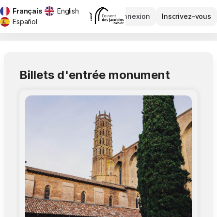
Langue
Français
English
Dialogue
Connexion
Inscrivez-vous
courante
Español
Couvent
des
Jacobins
Billets d'entrée monument
-
Billetterie
en
ligne