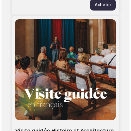
Acheter
(entrée par l’église) et terminerez à la chapelle
des Carmélites. > Le parcours entre les deux
monuments sera accompagné par le médiateur
en charge du groupe > Durée : 02h00 (temps de
déplacement entre les 2 sites inclus) > Jauge :
25 personnes > Âge minimum : à partir de 12 ans
>Tarif : ce billet inclut le droit d'entrée au
Couvent des Jacobins > Ponctualité requise.
Les visites commencent à l'heure, tout retard
sera de la responsabilité du visiteur.
Visite guidée Histoire et Architecture 