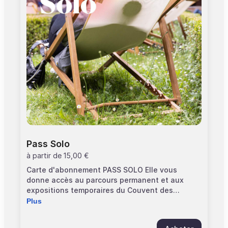
accompagnés d'un adulte. > Accès gratuit au
monument
Pass Solo
à partir de
15,00 €
Carte d'abonnement PASS SOLO Elle vous
donne accès au parcours permanent et aux
expositions temporaires du Couvent des
Jacobins. Elle est strictement personnelle et
Plus
valable 1 an à partir de la date d'adhésion.
Conservez bien votre pass pendant toute